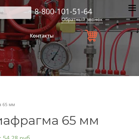
8-800-101-51-64
Мен
Обратный звонок
Контакты
а 65 мм
афрагма 65 мм
:
54.28
руб.