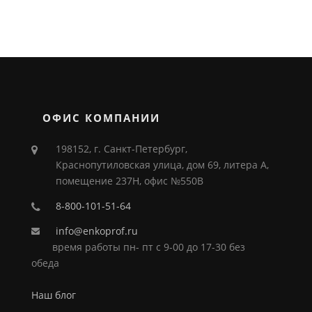
ОФИС КОМПАНИИ
198152, г. Санкт-Петербург,
Краснопутиловская улица, дом 69, литера А,
помещение 237Н, офис №550В
8-800-101-51-64
info@enkoprof.ru
время работы пн- пт с 9-00 до 17-30 без
обеда
Наш блог