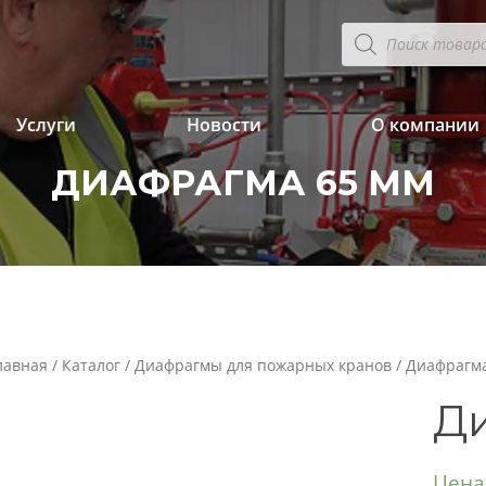
Поиск
товаров
Услуги
Новости
О компании
ДИАФРАГМА 65 ММ
лавная
/
Каталог
/
Диафрагмы для пожарных кранов
/ Диафрагм
Ди
Цена