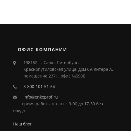
ОФИС КОМПАНИИ
198152, г. Санкт-Петербург,
Краснопутиловская улица, дом 69, литера А,
помещение 237Н, офис №550В
8-800-101-51-64
info@enkoprof.ru
время работы пн- пт с 9-00 до 17-30 без
обеда
Наш блог