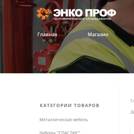
Перейти
к
содержанию
Главная
Магазин
'
'
Г
КАТЕГОРИИ ТОВАРОВ
З
Металлическая мебель
Наборы "СПАСЛИС"