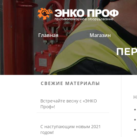
Перейти
к
содержанию
Главная
Магазин
ПЕ
'
'
СВЕЖИЕ МАТЕРИАЛЫ
Н
Встречайте весну с «ЭНКО
Проф»!
С наступающим новым 2021
годом!