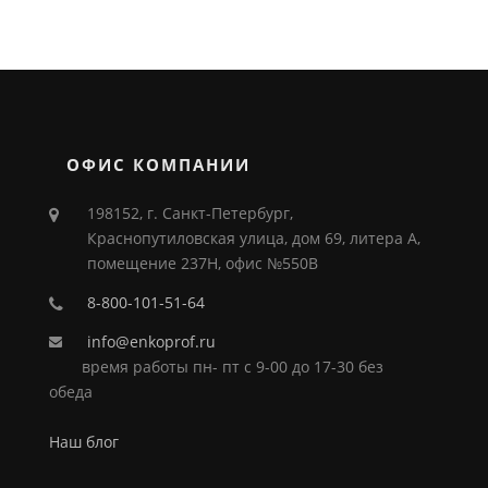
ОФИС КОМПАНИИ
198152, г. Санкт-Петербург,
Краснопутиловская улица, дом 69, литера А,
помещение 237Н, офис №550В
8-800-101-51-64
info@enkoprof.ru
время работы пн- пт с 9-00 до 17-30 без
обеда
Наш блог