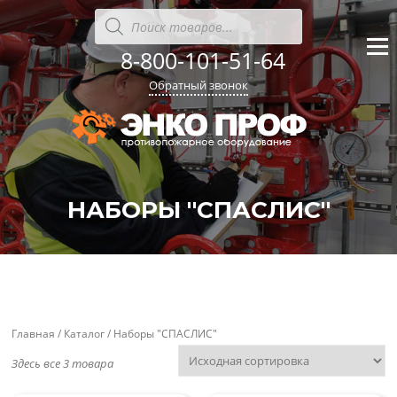
Перейти
Поиск
товаров
к
содержанию
8-800-101-51-64
Меню
Обратный звонок
НАБОРЫ "СПАСЛИС"
'
'
Главная
/
Каталог
/ Наборы "СПАСЛИС"
Здесь все 3 товара