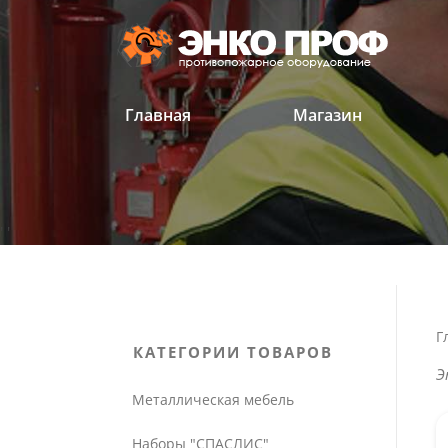
Перейти
к
содержанию
Главная
Магазин
'
'
Г
КАТЕГОРИИ ТОВАРОВ
Э
Металлическая мебель
Наборы "СПАСЛИС"