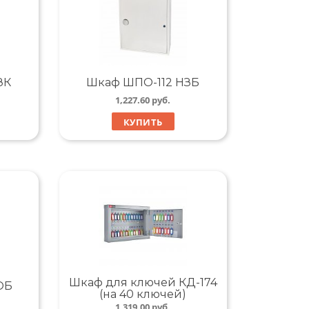
ЗК
Шкаф ШПО-112 НЗБ
1,227.60
руб.
КУПИТЬ
Шкаф для ключей КД-174
ОБ
(на 40 ключей)
1,319.00
руб.