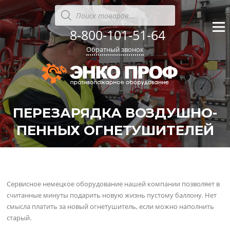
Перейти
Поиск
товаров
к
содержанию
8-800-101-51-64
Меню
Обратный звонок
ПЕРЕЗАРЯДКА ВОЗДУШНО-
ПЕННЫХ ОГНЕТУШИТЕЛЕЙ
'
'
Сервисное немецкое оборудование нашей компании позволяет в
считанные минуты подарить новую жизнь пустому баллону. Нет
смысла платить за новый огнетушитель, если можно наполнить
старый.