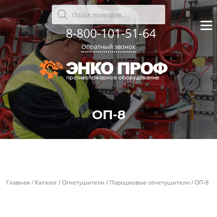
Перейти
Поиск
товаров
к
содержанию
8-800-101-51-64
Меню
Обратный звонок
ОП-8
'
'
Главная
/
Каталог
/
Огнетушители
/
Порошковые огнетушители
/ ОП-8