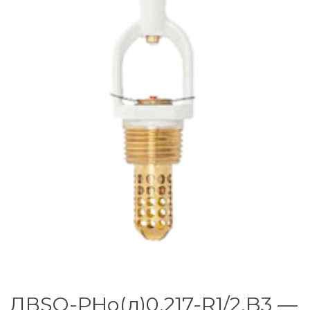
ДВSО-РНо(д)0,217-R1/2.B3 —