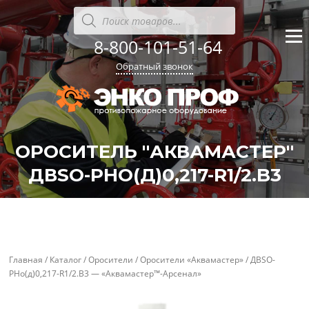
Перейти
Поиск
товаров
к
содержанию
8-800-101-51-64
Меню
Обратный звонок
ОРОСИТЕЛЬ "АКВАМАСТЕР"
ДВSО-РНО(Д)0,217-R1/2.B3
'
'
Главная
/
Каталог
/
Оросители
/
Оросители «Аквамастер»
/ ДВSО-
РНо(д)0,217-R1/2.B3 — «Аквамастер™-Арсенал»