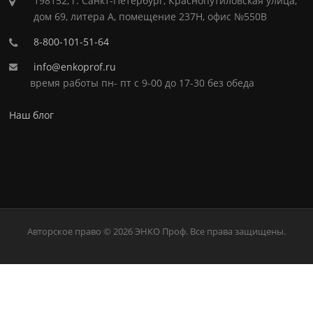
198152, г. Санкт-Петербург, Краснопутиловская улица,
дом 69, литера А, помещение 237Н, офис №550В
8-800-101-51-64
info@enkoprof.ru
время работы пн- пт с 9-00 до 17-30 без обеда
Наш блог
Авторское право © 2026 ЭНКО Проф. Все права защищены.