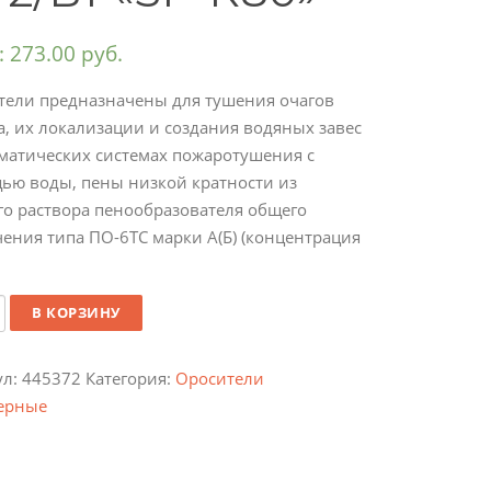
:
273.00
руб.
тели предназначены для тушения очагов
, их локализации и создания водяных завес
матических системах пожаротушения с
ью воды, пены низкой кратности из
го раствора пенообразователя общего
ения типа ПО-6ТС марки А(Б) (концентрация
ество
В КОРЗИНУ
ул:
445372
Категория:
Оросители
ерные