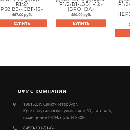
R1/2/
R1/2/В1-«ЗВН-12»
R1/2
Р68.В3-«СВГ-15»
(БРОНЗА)
НЕР
467.00
руб.
480.00
руб.
КУПИТЬ
КУПИТЬ
ОФИС КОМПАНИИ
198152, г. Санкт-Петербург,
Краснопутиловская улица, дом 69, литера А,
помещение 237Н, офис №550В
8-800-101-51-64