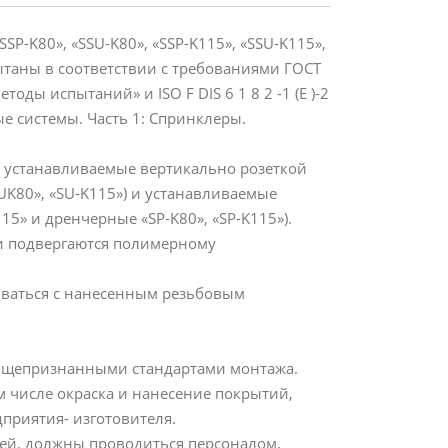
-K80», «SSU-K80», «SSP-K115», «SSU-K115»,
пытаны в соответствии с требованиями ГОСТ
ды испытаний» и ISO F DIS 6 1 8 2 -1 (Е )-2
 системы. Часть 1: Спринклеры.
 устанавливаемые вертикально розеткой
UK80», «SU-K115») и устанавливаемые
15» и дренчерные «SP-K80», «SP-K115»).
и подвергаются полимерному
иваться с нанесенным резьбовым
общепризнанными стандартами монтажа.
 числе окраска и нанесение покрытий,
приятия- изготовителя.
лей, должны проводиться персоналом,