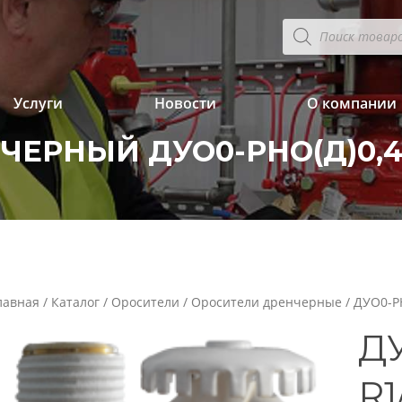
Поиск
товаров
Услуги
Новости
О компании
ЕРНЫЙ ДУО0-РНО(Д)0,42-
лавная
/
Каталог
/
Оросители
/
Оросители дренчерные
/ ДУО0-РН
ДУ
R1