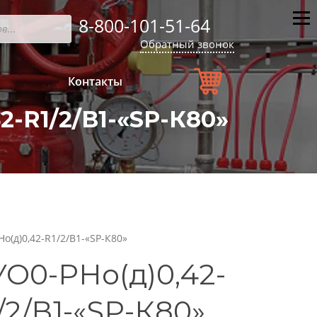
8-800-101-51-64
Мен
Обратный звонок
Контакты
R1/2/В1-«SP-К80»
о(д)0,42-R1/2/В1-«SP-К80»
О0-РНо(д)0,42-
/2/В1-«SP-К80»