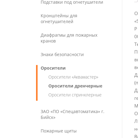
Подставки под огнетушители
О
Кронштейны для
«
огнетушителей
Р
Диафрагмы для пожарных
0
кранов
Т
П
Знаки безопасности
в
в
Оросители
Д
Оросители «Аквамастер»
(
Оросители дренчерные
Д
Оросители спринклерные
г
М
ЗАО «ПО «Спецавтоматика» г.
О
Бийск»
Л
н
Пожарные щиты
В