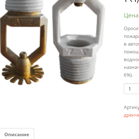
Цена
Ороси
пожара
в авто
помощ
водно
назнач
6%).
Колич
Артик
дренч
Описание