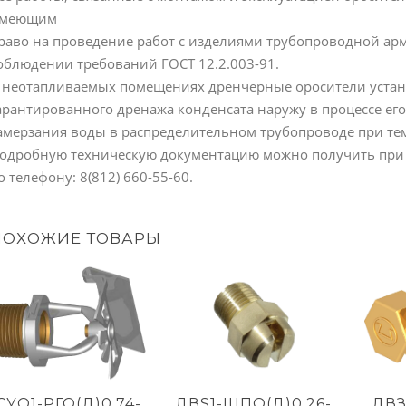
меющим
раво на проведение работ с изделиями трубопроводной ар
облюдении требований ГОСТ 12.2.003-91.
 неотапливаемых помещениях дренчерные оросители устан
арантированного дренажа конденсата наружу в процессе ег
амерзания воды в распределительном трубопроводе при те
одробную техническую документацию можно получить при об
о телефону: 8(812) 660-55-60.
ПОХОЖИЕ ТОВАРЫ
СУО1-РГО(Д)0,74-
ДВS1-ЩПО(Д)0,26-
ДВЗ