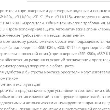
росители спринклерные и дренчерные водяные и пенные «SSP
SP-K80», «SU-K80», «SP-K115» и «SU-K115» изготовлены и ис
 51043-2002 «Оросители. Общие технические требования. Мето
0 3 «Противопожарнаязащита. Автоматические спринклерные
ехнические требования и методы испытаний».
о монтажному расположению оросители подразделяются на
верх (спринклерные «SSU-K80», «SSU-K115» и дренчерные «S
ертикально розеткой вниз (спринклерные «SSP-K80», «SSP-K1
ля обеспечения различных условий эксплуатации оросител
полиэстеровому) покрытию любого цвета.
ля удобства и быстроты монтажа оросители могут изготавл
ерметиком.
онтаж и эксплуатация
росители предназначены для установки в соответствии с 
юбые внесения изменений в конструкцию оросителей, в том
едопустимы и автоматически аннулируют все гарантии пред
се работы, связанные с монтажом и эксплуатацией оросите