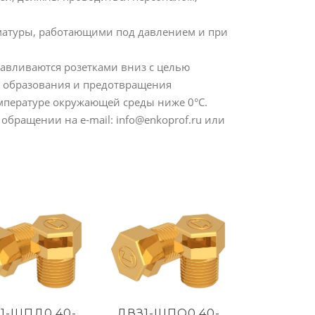
матуры, работающими под давлением и при
авливаются розетками вниз с целью
о образования и предотвращения
мпературе окружающей среды ниже 0°С.
ращении на e-mail: info@enkoprof.ru или
1-ЩПД0,40-
ДВЗ1-ЩПО0,40-