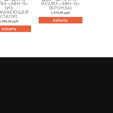
/ВЗ-«ЗВН-15»
R1/2/ВЗ-«ЗВН-15»
(ИЗ
(БРОНЗА)
ЖАВЕЮЩЕЙ
1,374.00
руб.
СТАЛИ)
КУПИТЬ
2,900.00
руб.
КУПИТЬ