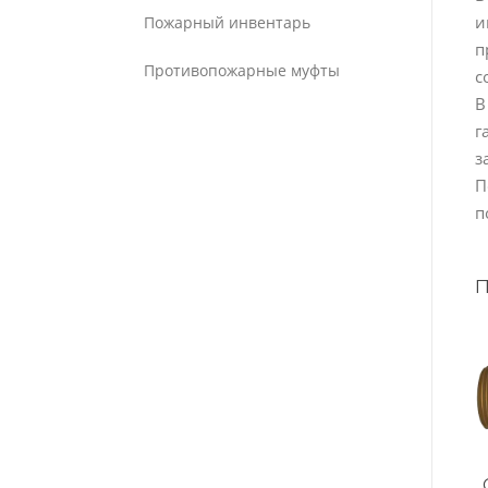
и
Пожарный инвентарь
п
Противопожарные муфты
с
В
г
з
П
п