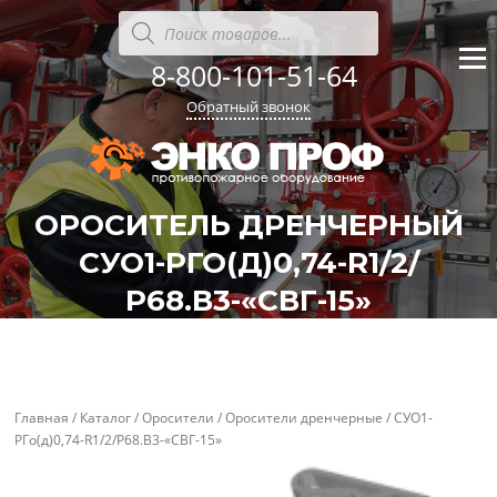
Перейти
Поиск
товаров
к
содержанию
8-800-101-51-64
Меню
Обратный звонок
ОРОСИТЕЛЬ ДРЕНЧЕРНЫЙ
СУО1-РГО(Д)0,74-R1/2/
Р68.В3-«СВГ-15»
'
'
Главная
/
Каталог
/
Оросители
/
Оросители дренчерные
/ СУО1-
РГо(д)0,74-R1/2/Р68.В3-«СВГ-15»