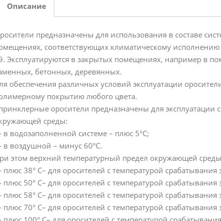
Описание
росители предназначены для использования в составе сис
омещениях, соответствующих климатическому исполнению В
9. Эксплуатируются в закрытых помещениях, например в по
аменных, бетонных, деревянных.
ля обеспечения различных условий эксплуатации оросители
олимерному покрытию любого цвета.
принклерные оросители предназначены для эксплуатации 
кружающей среды:
 в водозаполненной системе – плюс 5°С;
 в воздушной – минус 60°С.
ри этом верхний температурный предел окружающей среды
 плюс 38° С– для оросителей с температурой срабатывания з
 плюс 50° С– для оросителей с температурой срабатывания з
 плюс 58° С– для оросителей с температурой срабатывания з
 плюс 70° С– для оросителей с температурой срабатывания з
 плюс 100° С– для оросителей с температурой срабатывания 