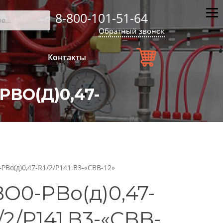
8-800-101-51-64
Мен
Обратный звонок
Контакты
BО(Д)0,47-
PBо(д)0,47-R1/2/P141.B3-«CBB-12»
O0-PBо(д)0,47-
/2/P141.B3-«CBB-