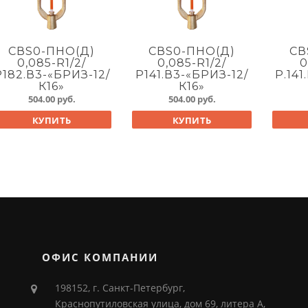
СВS0-ПНО(Д)
СВS0-ПНО(Д)
СВ
0,085-R1/2/
0,085-R1/2/
0
Р182.В3-«БРИЗ-12/
Р141.В3-«БРИЗ-12/
Р.141
К16»
К16»
504.00
руб.
504.00
руб.
КУПИТЬ
КУПИТЬ
ОФИС КОМПАНИИ
198152, г. Санкт-Петербург,
Краснопутиловская улица, дом 69, литера А,