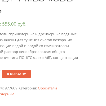
»
:
555.00
руб.
тели спринклерные и дренчерные водяные
азначены для тушения очагов пожара, их
изации водой и водой со смачивателем
ый раствор пенообразователя общего
ения типа ПО-6ТС марки А(Б), концентрация
ество
В КОРЗИНУ
ул:
977609
Категория:
Оросители
клерные