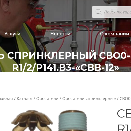
Поиск
товаров
Услуги
Новости
О компании
 СПРИНКЛЕРНЫЙ CBO0-P
R1/2/P141.B3-«CBB-12»
лавная
/
Каталог
/
Оросители
/
Оросители спринклерные
/ CBO0-
CB
R1