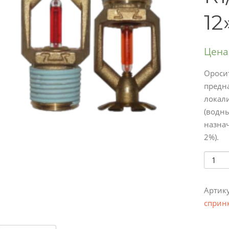
12
Цена
Ороси
предн
локал
(водн
назнач
2%).
Колич
Артик
сприн