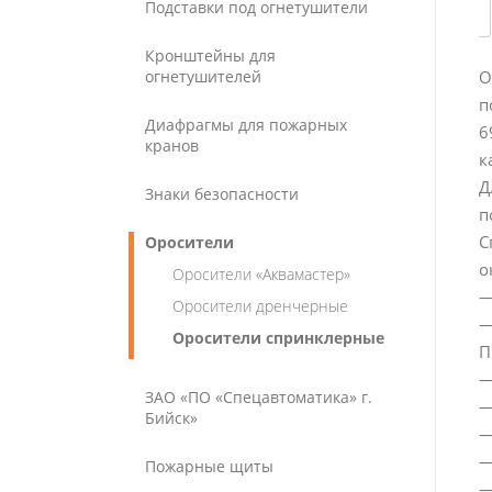
Подставки под огнетушители
Кронштейны для
огнетушителей
О
п
Диафрагмы для пожарных
6
кранов
к
Д
Знаки безопасности
п
С
Оросители
о
Оросители «Аквамастер»
—
Оросители дренчерные
—
Оросители спринклерные
П
—
ЗАО «ПО «Спецавтоматика» г.
—
Бийск»
—
—
Пожарные щиты
—