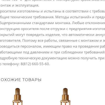
онтаж и эксплуатация.
росители изготовлены и испытаны в соответствии с требов
бщие технические требования. Методы испытаний» и предн
бщепризнанными стандартами монтажа. Любые отклонения 
онструкцию оросителя после отгрузки с предприятия-изготов
окрытий могут повредить изделие, что автоматически анну
зготовителя. Поэтому все работы, связанные с монтажом и 
роводиться персоналом, имеющим право на проведение раб
аботающими под давлением и при соблюдении требований Г
одробную техническую документацию можно получить при об
о телефону: 8(812) 660-55-60.
ПОХОЖИЕ ТОВАРЫ