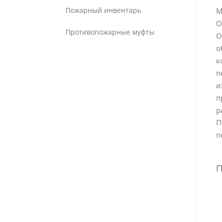
Пожарный инвентарь
М
О
Противопожарные муфты
О
о
к
п
и
п
р
П
п