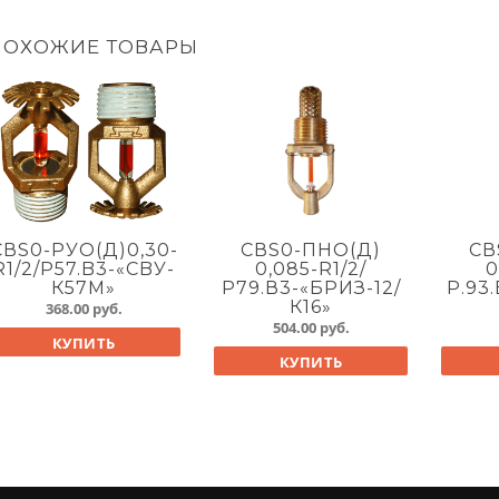
ПОХОЖИЕ ТОВАРЫ
СВS0-РУО(Д)0,30-
СВS0-ПНО(Д)
СВ
R1/2/P57.B3-«CBУ-
0,085-R1/2/
0
К57М»
Р79.В3-«БРИЗ-12/
Р.93
К16»
368.00
руб.
504.00
руб.
КУПИТЬ
КУПИТЬ