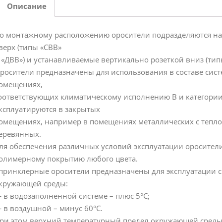
Описание
о монтажному расположению оросители подразделяются на
верх (типы «СВВ»
 «ДВВ») и устанавливаемые вертикально розеткой вниз (тип
росители предназначены для использования в составе сис
омещениях,
оответствующих климатическому исполнению В и категории
ксплуатируются в закрытых
омещениях, например в помещениях металлических с тепло
еревянных.
ля обеспечения различных условий эксплуатации оросители
олимерному покрытию любого цвета.
принклерные оросители предназначены для эксплуатации 
кружающей среды:
 в водозаполненной системе – плюс 5°С;
 в воздушной – минус 60°С.
ри этом верхний температурный предел окружающей среды