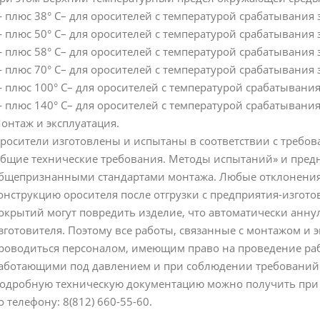
 плюс 38° С– для оросителей с температурой срабатывания з
 плюс 50° С– для оросителей с температурой срабатывания з
 плюс 58° С– для оросителей с температурой срабатывания з
 плюс 70° С– для оросителей с температурой срабатывания з
 плюс 100° С– для оросителей с температурой срабатывания 
 плюс 140° С– для оросителей с температурой срабатывания 
онтаж и эксплуатация.
росители изготовлены и испытаны в соответствии с требов
бщие технические требования. Методы испытаний» и предн
бщепризнанными стандартами монтажа. Любые отклонения 
онструкцию оросителя после отгрузки с предприятия-изготов
окрытий могут повредить изделие, что автоматически анну
зготовителя. Поэтому все работы, связанные с монтажом и 
роводиться персоналом, имеющим право на проведение раб
аботающими под давлением и при соблюдении требований Г
одробную техническую документацию можно получить при об
о телефону: 8(812) 660-55-60.