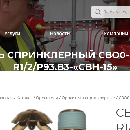
Поиск
товаров
Услуги
Новости
О компании
 СПРИНКЛЕРНЫЙ CBO0-P
R1/2/P93.B3-«CBН-15»
лавная
/
Каталог
/
Оросители
/
Оросители спринклерные
/ CBO0-
CB
R1