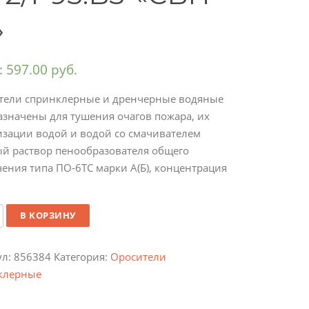
»
:
597.00
руб.
тели спринклерные и дренчерные водяные
азначены для тушения очагов пожара, их
изации водой и водой со смачивателем
ый раствор пенообразователя общего
ения типа ПО-6ТС марки А(Б), концентрация
ество
В КОРЗИНУ
ул:
856384
Категория:
Оросители
клерные