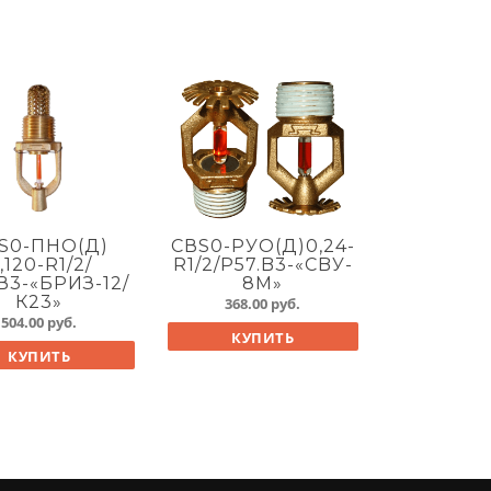
S0-ПНО(Д)
СВS0-РУО(Д)0,24-
,120-R1/2/
R1/2/P57.B3-«CBУ-
.В3-«БРИЗ-12/
8М»
К23»
368.00
руб.
504.00
руб.
КУПИТЬ
КУПИТЬ