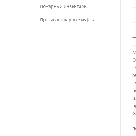
Пожарный инвентарь
—
—
Противопожарные муфты
—
—
—
—
М
О
О
о
к
п
и
п
р
П
п