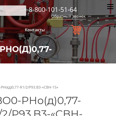
8-800-101-51-64
Мен
Обратный звонок
Контакты
НО(Д)0,77-
PНо(д)0,77-R1/2/P93.B3-«CBН-15»
O0-PНо(д)0,77-
/2/P93.B3-«CBН-