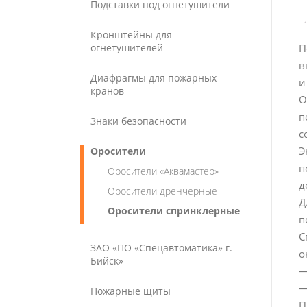
Подставки под огнетушители
Кронштейны для
огнетушителей
П
в
Диафрагмы для пожарных
и
кранов
О
п
Знаки безопасности
с
Э
Оросители
п
Оросители «Аквамастер»
д
Оросители дренчерные
Д
Оросители спринклерные
п
С
ЗАО «ПО «Спецавтоматика» г.
о
Бийск»
—
—
Пожарные щиты
П