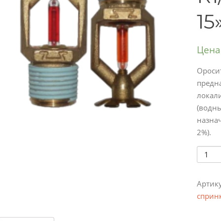
15
Цена
Ороси
предн
локал
(водн
назнач
2%).
Колич
Артик
сприн