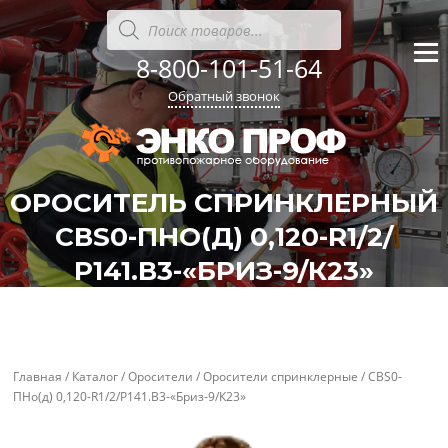
Перейти
Поиск
товаров
к
содержанию
8-800-101-51-64
Меню
Обратный звонок
ОРОСИТЕЛЬ СПРИНКЛЕРНЫЙ
СВS0-ПНО(Д) 0,120-R1/2/
Р141.В3-«БРИЗ-9/К23»
'
'
Главная
/
Каталог
/
Оросители
/
Оросители спринклерные
/ СВS0-
ПНо(д) 0,120-R1/2/Р141.В3-«Бриз-9/К23»