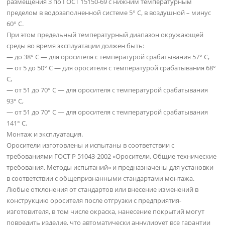
размещения 3 по ГОСТ 15150-69 с нижним температурным
пределом в водозаполненной системе 5° С, в воздушной – минус
60° С.
При этом предельный температурный диапазон окружающей
среды во время эксплуатации должен быть:
— до 38° С — для оросителя с температурой срабатывания 57° С,
— от 5 до 50° С — для оросителя с температурой срабатывания 68°
С,
— от 51 до 70° С — для оросителя с температурой срабатывания
93° С,
— от 51 до 70° С — для оросителя с температурой срабатывания
141° С.
Монтаж и эксплуатация.
Оросители изготовлены и испытаны в соответствии с
требованиями ГОСТ Р 51043-2002 «Оросители. Общие технические
требования. Методы испытаний» и предназначены для установки
в соответствии с общепризнанными стандартами монтажа.
Любые отклонения от стандартов или внесение изменений в
конструкцию оросителя после отгрузки с предприятия-
изготовителя, в том числе окраска, нанесение покрытий могут
повредить изделие, что автоматически аннулирует все гарантии