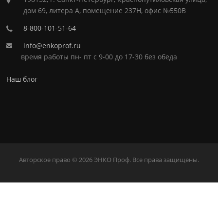
дом 69, литера А, помещение 237Н, офис №550В
8-800-101-51-64
info@enkoprof.ru
время работы пн- пт с 9-00 до 17-30 без обеда
Наш блог
Авторское право © 2026 ЭНКО Проф. Все права защищены.