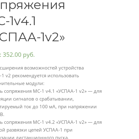
опряжения
-1v4.1
СПАА-1v2»
:
352.00
руб.
асширения возможностей устройства
-1 v2 рекомендуется использовать
нительные модули:
 сопряжения МС-1 v4.1 «УСПАА-1 v2» — для
ляции сигналов о срабатывании,
тируемый ток до 100 мА, при напряжении
В.
 сопряжения МС-1 v4.2 «УСПАА-1 v2» — для
ой развязки цепей УСПАА-1 при
изации дистанционного пуска.