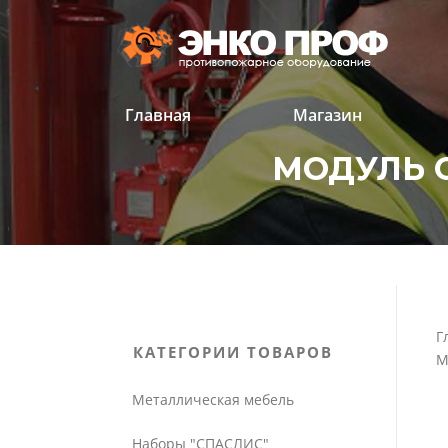
Перейти
к
содержанию
Главная
Магазин
МОДУЛЬ С
'
'
Г
КАТЕГОРИИ ТОВАРОВ
М
Металлическая мебель
Наборы "СПАСЛИС"