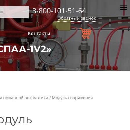
8-800-101-51-64
Мен
Обратный звонок
Контакты
СПАА-1V2»
я пожарной автоматики
/ Модуль сопряжения
одуль