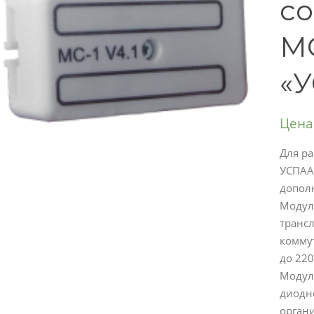
с
МС
«У
Цена
Для р
УСПАА
допол
Модуль
транс
комму
до 220
Модуль
диодн
орган