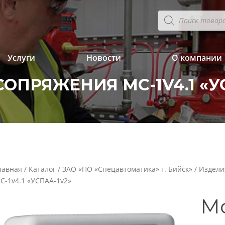
Поиск
товаров
Услуги
Новости
О компании
ОПРЯЖЕНИЯ МС-1V4.1 «У
лавная
/
Каталог
/
ЗАО «ПО «Спецавтоматика» г. Бийск»
/
Издели
С-1v4.1 «УСПАА-1v2»
М