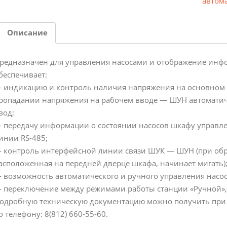
автом
Описание
редназначен для управления насосами и отображение инфо
беспечивает:
 индикацию и контроль наличия напряжения на основном и
ропадании напряжения на рабочем вводе — ШУН автоматич
вод;
 передачу информации о состоянии насосов шкафу управл
инии RS-485;
 контроль интерфейсной линии связи ШУК — ШУН (при обр
асположенная на передней дверце шкафа, начинает мигать)
 возможность автоматического и ручного управления насо
 переключение между режимами работы станции «Ручной», 
одробную техническую документацию можно получить при об
о телефону: 8(812) 660-55-60.