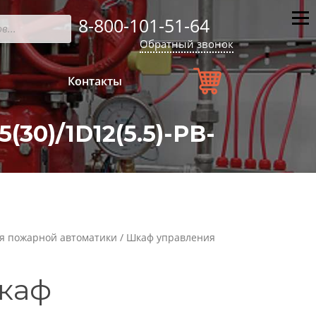
8-800-101-51-64
Мен
Обратный звонок
Контакты
)/1D12(5.5)-PВ-
я пожарной автоматики
/ Шкаф управления
каф