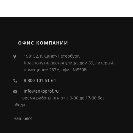
ОФИС КОМПАНИИ
198152, г. Санкт-Петербург,
Краснопутиловская улица, дом 69, литера А,
помещение 237Н, офис №550В
8-800-101-51-64
info@enkoprof.ru
время работы пн- пт с 9-00 до 17-30 без
обеда
Наш блог