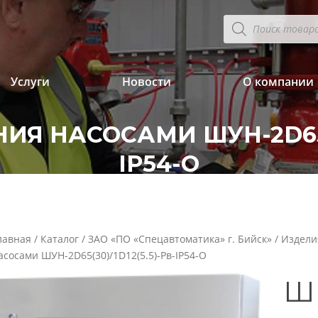
Поиск
товаров
Услуги
Новости
О компании
Я НАСОСАМИ ШУН-2D65(30
IP54-O
лавная
/
Каталог
/
ЗАО «ПО «Спецавтоматика» г. Бийск»
/
Издели
асосами ШУН-2D65(30)/1D12(5.5)-Pв-IP54-O
Ш