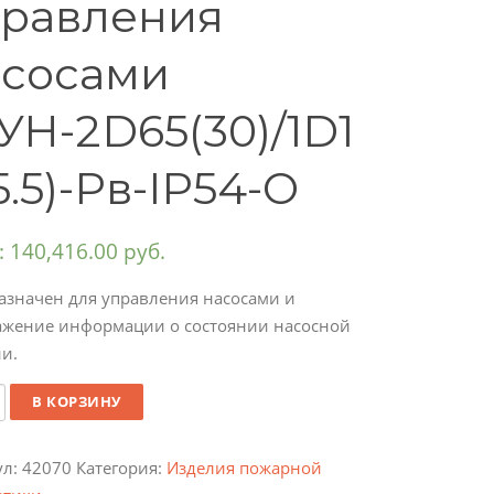
правления
асосами
Н-2D65(30)/1D1
5.5)-Pв-IP54-O
:
140,416.00
руб.
азначен для управления насосами и
ажение информации о состоянии насосной
и.
ество
В КОРЗИНУ
ул:
42070
Категория:
Изделия пожарной