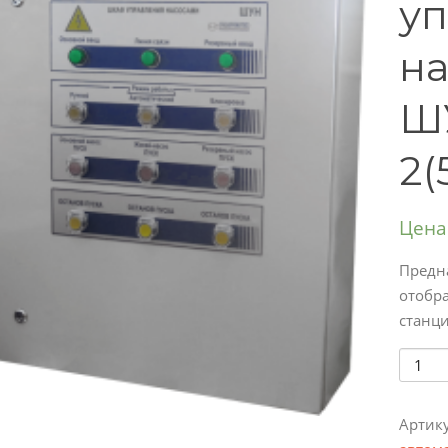
у
н
ШУ
2(
Цена
Предн
отобр
станци
Колич
Артик