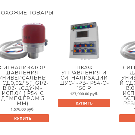
ПОХОЖИЕ ТОВАРЫ
СИГНАЛИЗАТОР
ШКАФ
СИГ
ДАВЛЕНИЯ
УПРАВЛЕНИЯ И
Д
УНИВЕРСАЛЬНЫ
СИГНАЛИЗАЦИИ
УНИ
 СД0,02/15(1)G1/2-
ШУС-1-PВ-IP54-O-
Й СД0
В.02- «СДУ-М»
150 P
В.0
ИСП.04 (IP54, С
ИСП.
127,900.00
руб.
ДЕМПФЕРОМ 3
ВС
КУПИТЬ
ММ)
РЕЗ
1,576.00
руб.
КУПИТЬ