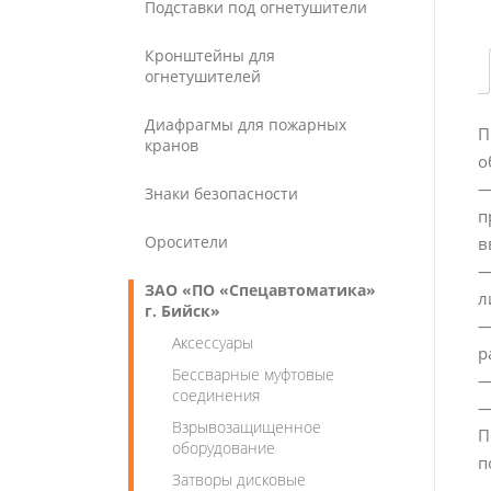
Подставки под огнетушители
Кронштейны для
огнетушителей
Диафрагмы для пожарных
П
кранов
о
—
Знаки безопасности
п
Оросители
в
—
ЗАО «ПО «Спецавтоматика»
л
г. Бийск»
—
Аксессуары
р
Бессварные муфтовые
—
соединения
—
Взрывозащищенное
П
оборудование
п
Затворы дисковые