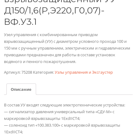
Д150/1,6(Р,Э220,Г0,07)-
ВФ.У3.1
Узел управления с комбинированным приводом
взрывозащищенный (УУ) с диаметром условного прохода 100 и
150 мм с ручным управлением, электрическим и гидравлическим
приводами предназначен для работы в составе установок
водяного и пенного пожаротушения.
Артикул:
75208
Категория:
Узлы управления и Эксгаустер
Описание
В состав УУ входят следующие электротехнические устройства:
— сигнализатор давления универсальный типа «СДУ-М» с
маркировкой взрывозащиты 1ExdIICT4;
— соленоид тип «100.383.100» с маркировкой взрывозащиты
1ExdIICT4;