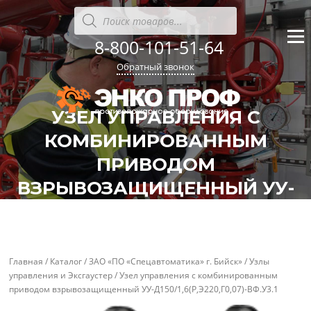
Перейти
Поиск
товаров
к
содержанию
8-800-101-51-64
Меню
Обратный звонок
УЗЕЛ УПРАВЛЕНИЯ С
КОМБИНИРОВАННЫМ
ПРИВОДОМ
ВЗРЫВОЗАЩИЩЕННЫЙ УУ-
'
'
Д150/1,6(Р,Э220,Г0,07)-ВФ.У3.1
Главная
/
Каталог
/
ЗАО «ПО «Спецавтоматика» г. Бийск»
/
Узлы
управления и Эксгаустер
/ Узел управления с комбинированным
приводом взрывозащищенный УУ-Д150/1,6(Р,Э220,Г0,07)-ВФ.У3.1