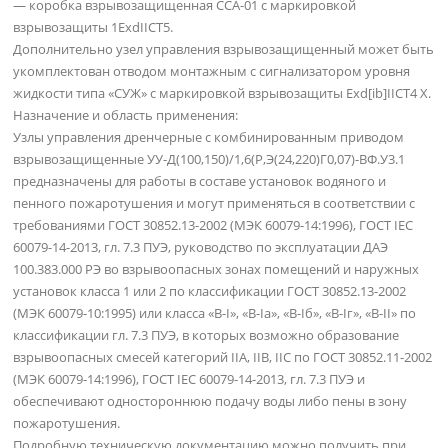
— коробка взрывозащищенная ССА-01 с маркировкой
взрывозащиты 1ExdIICT5.
Дополнительно узел управления взрывозащищенный может быть
укомплектован отводом монтажным с сигнализатором уровня
жидкости типа «СУЖ» с маркировкой взрывозащиты Exd[ib]IICT4 Х.
Назначение и область применения:
Узлы управления дренчерные с комбинированным приводом
взрывозащищенные УУ-Д(100,150)/1,6(Р,Э(24,220)Г0,07)-ВФ.У3.1
предназначены для работы в составе установок водяного и
пенного пожаротушения и могут применяться в соответствии с
требованиями ГОСТ 30852.13-2002 (МЭК 60079-14:1996), ГОСТ IEC
60079-14-2013, гл. 7.3 ПУЭ, руководство по эксплуатации ДАЭ
100.383.000 РЭ во взрывоопасных зонах помещений и наружных
установок класса 1 или 2 по классификации ГОСТ 30852.13-2002
(МЭК 60079-10:1995) или класса «В-I», «B-Ia», «В-Iб», «В-Iг», «В-II» по
классификации гл. 7.3 ПУЭ, в которых возможно образование
взрывоопасных смесей категорий IIА, IIВ, IIС по ГОСТ 30852.11-2002
(МЭК 60079-14:1996), ГОСТ IEC 60079-14-2013, гл. 7.3 ПУЭ и
обеспечивают одностороннюю подачу воды либо пены в зону
пожаротушения.
Подробную техническую документацию можно получить при