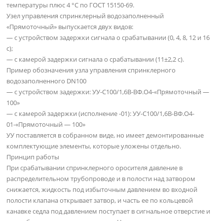
температуры плюс 4 °С по ГОСТ 15150-69.
Узел управления спринклерный водозаполненный
«Прямоточный» выпускается двух видов:
— с устройством задержки сигнала о срабатывании (0, 4, 8, 12 и 16
с);
— с камерой задержки сигнала о срабатывании (11±2,2 с).
Пример обозначения узла управления спринклерного
водозаполненного DN100
— с устройством задержки: УУ-С100/1,6В-ВФ.О4-«Прямоточный —
100»
— с камерой задержки (исполнение -01): УУ-С100/1,6В-ВФ.О4-
01-«Прямоточный — 100»
УУ поставляется в собранном виде, но имеет демонтированные
комплектующие элементы, которые уложены отдельно.
Принцип работы
При срабатывании спринклерного оросителя давление в
распределительном трубопроводе и в полости над затвором
снижается, жидкость под избыточным давлением во входной
полости клапана открывает затвор, и часть ее по кольцевой
канавке седла под давлением поступает в сигнальное отверстие и