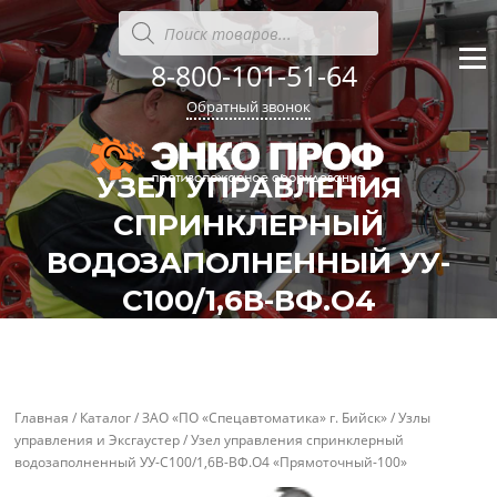
Перейти
Поиск
товаров
к
содержанию
8-800-101-51-64
Меню
Обратный звонок
УЗЕЛ УПРАВЛЕНИЯ
СПРИНКЛЕРНЫЙ
ВОДОЗАПОЛНЕННЫЙ УУ-
С100/1,6В-ВФ.О4
'
'
«ПРЯМОТОЧНЫЙ-100»
Главная
/
Каталог
/
ЗАО «ПО «Спецавтоматика» г. Бийск»
/
Узлы
управления и Эксгаустер
/ Узел управления спринклерный
водозаполненный УУ-С100/1,6В-ВФ.О4 «Прямоточный-100»