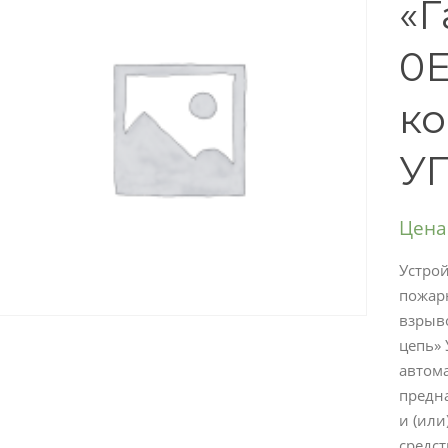
«Г
0E
к
УП
Цена
Устро
пожар
взрыв
цепь» 
автом
предн
и (или
средс