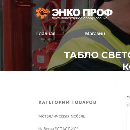
Перейти
к
содержанию
Главная
Магазин
ТАБЛО СВЕТО
К
'
'
Г
КАТЕГОРИИ ТОВАРОВ
«
Металлическая мебель
Наборы "СПАСЛИС"