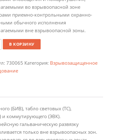
лагаемыми во взрывоопасной зоне
рами приемно-контрольными охранно-
ными обычного исполнения
лагаемыми вне взрывоопасной зоны.
ество
В КОРЗИНУ
ул:
730065
Категория:
Взрывозащищенное
дование
о (БИВ), табло световых (ТС),
) и коммутирующего (ЭВК).
фейсную гальваническую развязку
вливается только вне взрывоопасных зон.
анавливаться во взрывоопасных зонах