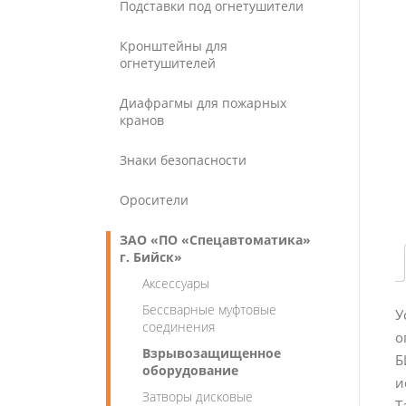
Подставки под огнетушители
Кронштейны для
огнетушителей
Диафрагмы для пожарных
кранов
Знаки безопасности
Оросители
ЗАО «ПО «Спецавтоматика»
г. Бийск»
Аксессуары
Бессварные муфтовые
У
соединения
о
Взрывозащищенное
Б
оборудование
и
Затворы дисковые
Т