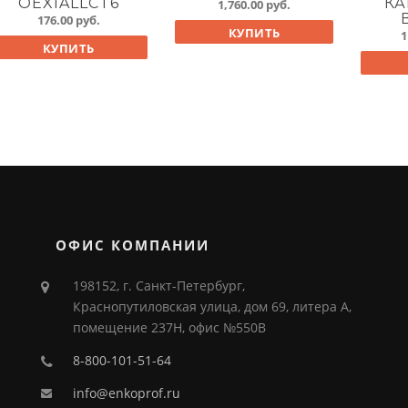
OEXIALLCT6
К
1,760.00
руб.
176.00
руб.
КУПИТЬ
1
КУПИТЬ
ОФИС КОМПАНИИ
198152, г. Санкт-Петербург,
Краснопутиловская улица, дом 69, литера А,
помещение 237Н, офис №550В
8-800-101-51-64
info@enkoprof.ru