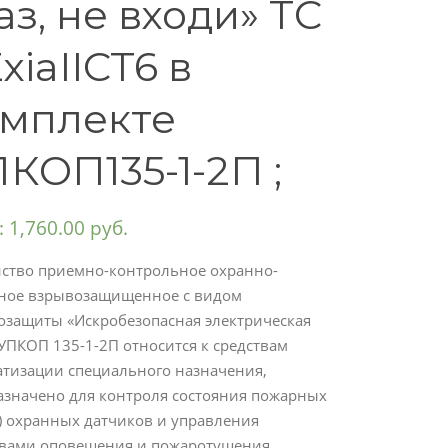
аз, не входи» ТС
xiaIICT6 в
омплекте
КОП135-1-2П ;
:
1,760.00
руб.
йство приемно-контрольное охранно-
ное взрывозащищенное с видом
озащиты «Искробезопасная электрическая
УПКОП 135-1-2П относится к средствам
атизации специального назначения,
азначено для контроля состояния пожарных
) охранных датчиков и управления
твами оповещения и пожаротушения,