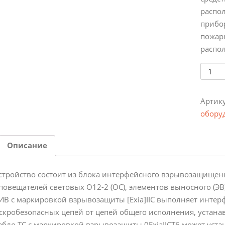
распо
прибо
пожар
распо
Колич
Артик
обору
Описание
стройство состоит из блока интерфейсного взрывозащищенног
повещателей световых О12-2 (ОС), элементов выносного (ЭВ
ИВ с маркировкой взрывозащиты [Exia]IIС выполняет интер
скробезопасных цепей от цепей общего исполнения, устана
абло ТС с маркировкой взрывозащиты 0ЕхiаIIСT6 может уст