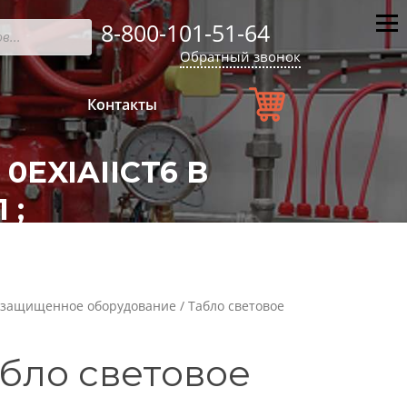
8-800-101-51-64
Мен
Обратный звонок
Контакты
0EXIAIICT6 В
 ;
защищенное оборудование
/ Табло световое
бло световое