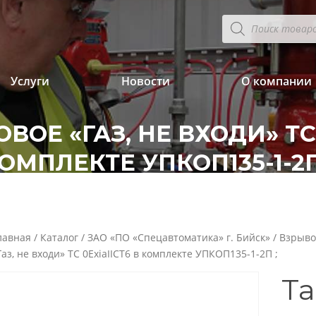
Поиск
товаров
Услуги
Новости
О компании
ВОЕ «ГАЗ, НЕ ВХОДИ» ТС 
ОМПЛЕКТЕ УПКОП135-1-2П
лавная
/
Каталог
/
ЗАО «ПО «Спецавтоматика» г. Бийск»
/
Взрыво
Газ, не входи» ТС 0ExiaIICT6 в комплекте УПКОП135-1-2П ;
Та