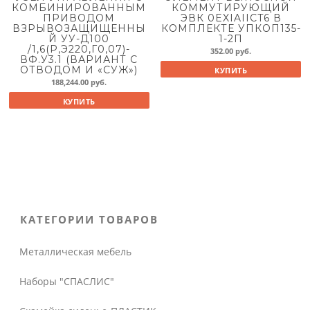
КОМБИНИРОВАННЫМ
КОММУТИРУЮЩИЙ
ПРИВОДОМ
ЭВК 0EXIAIICT6 В
ВЗРЫВОЗАЩИЩЕННЫ
КОМПЛЕКТЕ УПКОП135-
Й УУ-Д100
1-2П
/1,6(Р,Э220,Г0,07)-
352.00
руб.
ВФ.У3.1 (ВАРИАНТ С
ОТВОДОМ И «СУЖ»)
КУПИТЬ
188,244.00
руб.
КУПИТЬ
КАТЕГОРИИ ТОВАРОВ
Металлическая мебель
Наборы "СПАСЛИС"