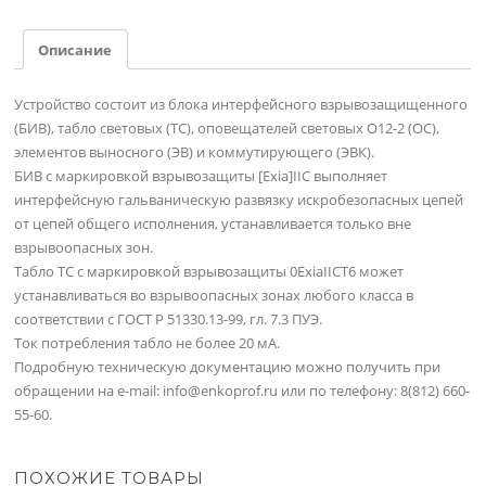
Описание
Устройство состоит из блока интерфейсного взрывозащищенного
(БИВ), табло световых (ТС), оповещателей световых О12-2 (ОС),
элементов выносного (ЭВ) и коммутирующего (ЭВК).
БИВ с маркировкой взрывозащиты [Exia]IIС выполняет
интерфейсную гальваническую развязку искробезопасных цепей
от цепей общего исполнения, устанавливается только вне
взрывоопасных зон.
Табло ТС с маркировкой взрывозащиты 0ЕхiаIIСT6 может
устанавливаться во взрывоопасных зонах любого класса в
соответствии с ГОСТ Р 51330.13-99, гл. 7.3 ПУЭ.
Ток потребления табло не более 20 мА.
Подробную техническую документацию можно получить при
обращении на e-mail: info@enkoprof.ru или по телефону: 8(812) 660-
55-60.
ПОХОЖИЕ ТОВАРЫ