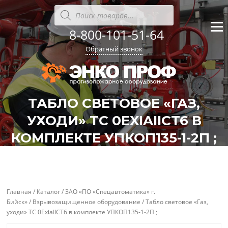
Перейти
Поиск
товаров
к
содержанию
8-800-101-51-64
Меню
Обратный звонок
ТАБЛО СВЕТОВОЕ «ГАЗ,
УХОДИ» ТС 0EXIAIICT6 В
КОМПЛЕКТЕ УПКОП135-1-2П ;
'
'
Главная
/
Каталог
/
ЗАО «ПО «Спецавтоматика» г.
Бийск»
/
Взрывозащищенное оборудование
/ Табло световое «Газ,
уходи» ТС 0ExiaIICT6 в комплекте УПКОП135-1-2П ;