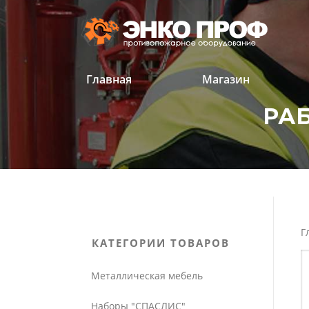
Перейти
к
содержанию
Главная
Магазин
РА
'
'
Г
КАТЕГОРИИ ТОВАРОВ
Металлическая мебель
Наборы "СПАСЛИС"