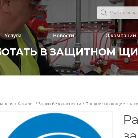
Поиск
товаров
Услуги
Новости
О компании
БОТАТЬ В ЗАЩИТНОМ ЩИ
лавная
/
Каталог
/
Знаки безопасности
/
Предписывающие знак
Ра
з