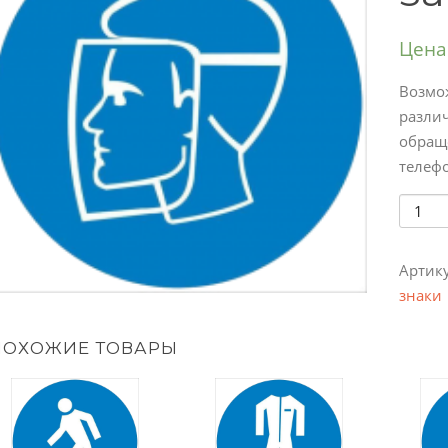
Цена
Возмо
различ
обраще
телефо
Колич
Артик
знаки
ПОХОЖИЕ ТОВАРЫ