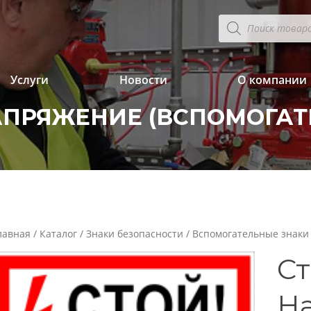
Поиск
товаров
Услуги
Новости
О компании
АПРЯЖЕНИЕ (ВСПОМОГА
лавная
/
Каталог
/
Знаки безопасности
/
Вспомогательные знаки
Ст
Н