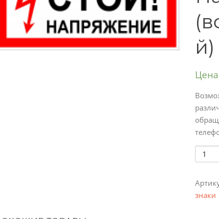
(в
й)
Цена
Возмо
различ
обраще
телефо
Колич
Артик
знаки