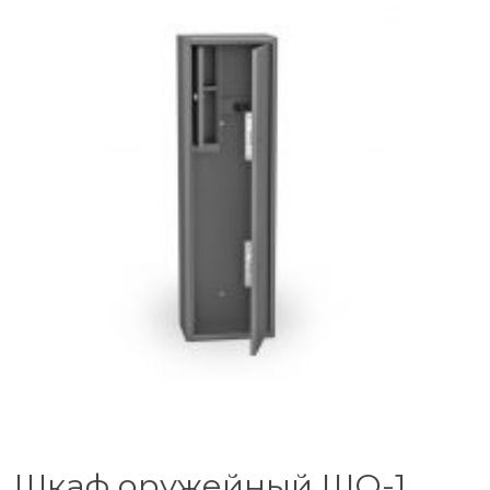
Шкаф оружейный ШО-1