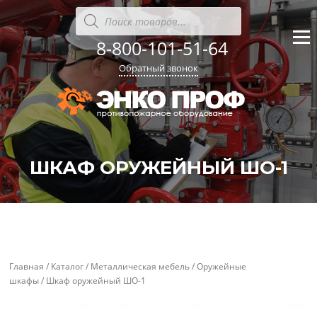
Перейти
Поиск
товаров
к
содержанию
8-800-101-51-64
Меню
Обратный звонок
ШКАФ ОРУЖЕЙНЫЙ ШО-1
'
'
Главная
/
Каталог
/
Металлическая мебель
/
Оружейные
шкафы
/ Шкаф оружейный ШО-1