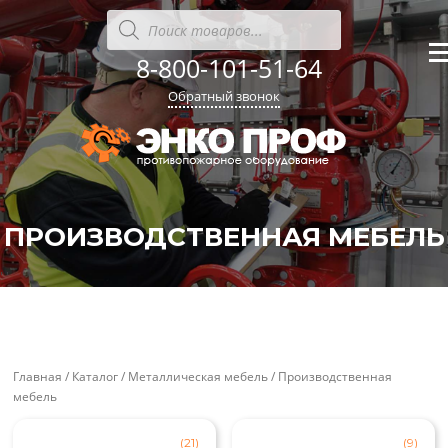
Перейти
Поиск
товаров
к
содержанию
8-800-101-51-64
Ме
Обратный звонок
ПРОИЗВОДСТВЕННАЯ МЕБЕЛЬ
'
'
Главная
/
Каталог
/
Металлическая мебель
/ Производственная
мебель
(21)
(9)