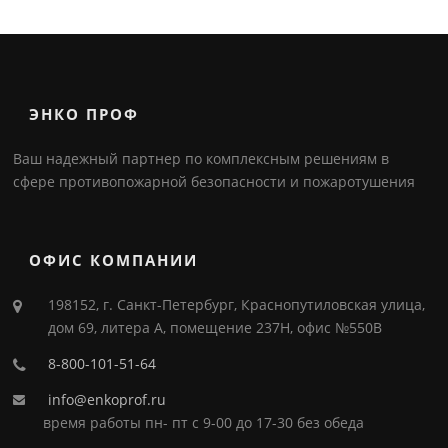
ЭНКО ПРОФ
Ваш надежный партнер по комплексным решениям в
сфере противопожарной безопасности и пожаротушения
ОФИС КОМПАНИИ
198152, г. Санкт-Петербург, Краснопутиловская улица,
дом 69, литера А, помещение 237Н, офис №550В
8-800-101-51-64
info@enkoprof.ru
время работы пн- пт с 9-00 до 17-30 без обеда