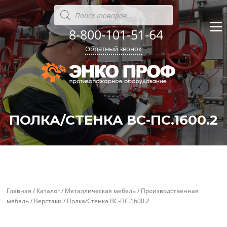
Перейти
Поиск
товаров
к
содержанию
8-800-101-51-64
Меню
Обратный звонок
ПОЛКА/СТЕНКА ВС-ПС.1600.2
'
'
Главная
/
Каталог
/
Металлическая мебель
/
Производственная
мебель
/
Верстаки
/ Полка/Стенка ВС-ПС.1600.2