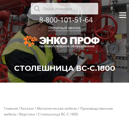
Перейти
Поиск
товаров
к
содержанию
8-800-101-51-64
Меню
Обратный звонок
СТОЛЕШНИЦА ВС-С.1800
'
'
Главная
/
Каталог
/
Металлическая мебель
/
Производственная
мебель
/
Верстаки
/ Столешница ВС-С.1800