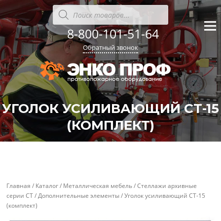
Перейти
Поиск
товаров
к
содержанию
8-800-101-51-64
Меню
Обратный звонок
УГОЛОК УСИЛИВАЮЩИЙ СТ-15
(КОМПЛЕКТ)
'
'
Главная
/
Каталог
/
Металлическая мебель
/
Стеллажи архивные
серии СТ
/
Дополнительные элементы
/ Уголок усиливающий СТ-15
(комплект)