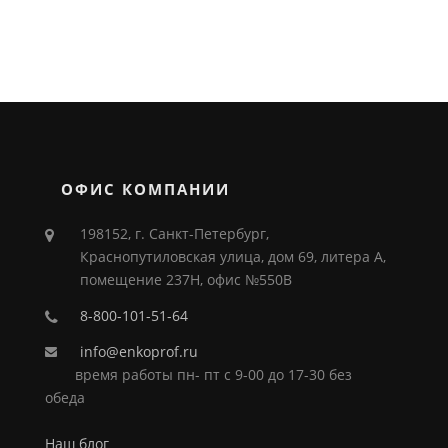
ОФИС КОМПАНИИ
198152, г. Санкт-Петербург,
Краснопутиловская улица, дом 69, литера А,
помещение 237Н, офис №550В
8-800-101-51-64
info@enkoprof.ru
время работы пн- пт с 9-00 до 17-30 без
обеда
Наш блог