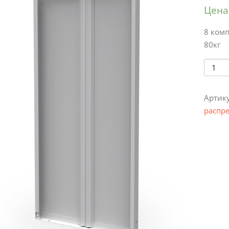
Цена
8 комп
80кг
Колич
Артик
распре