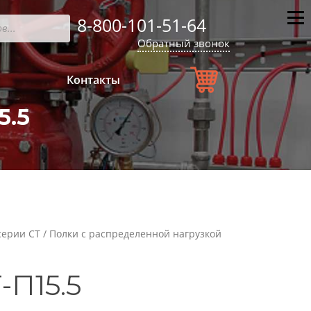
8-800-101-51-64
Мен
Обратный звонок
Контакты
5.5
серии СТ
/
Полки с распределенной нагрузкой
-П15.5