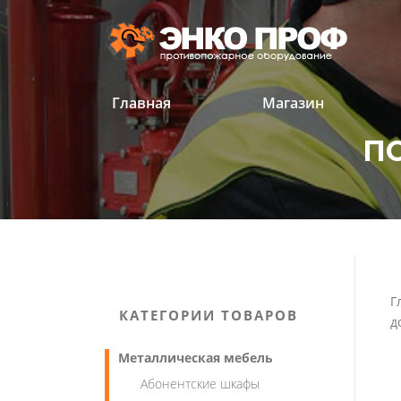
Перейти
к
содержанию
Главная
Магазин
ПО
'
'
Г
КАТЕГОРИИ ТОВАРОВ
д
Металлическая мебель
Абонентские шкафы