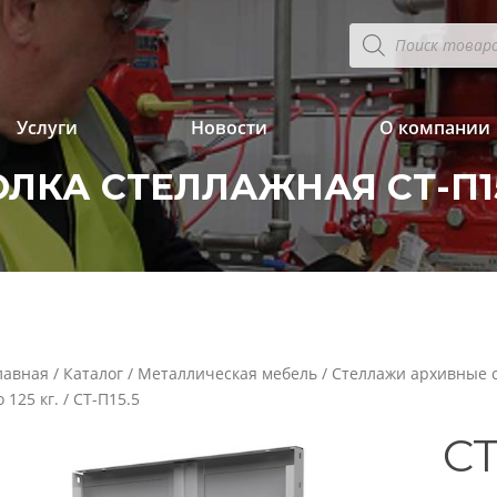
Поиск
товаров
Услуги
Новости
О компании
ЛКА СТЕЛЛАЖНАЯ СТ-П1
лавная
/
Каталог
/
Металлическая мебель
/
Стеллажи архивные 
о 125 кг.
/ СТ-П15.5
СТ