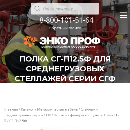
Перейти
Поиск
товаров
к
содержанию
8-800-101-51-64
Меню
Обратный звонок
ПОЛКА СГ-П12.5Ф ДЛЯ
СРЕДНЕГРУЗОВЫХ
СТЕЛЛАЖЕЙ СЕРИИ СГФ
'
'
Главная
/
Каталог
/
Металлическая мебель
/
Стеллажи
среднегрузовые серии СГФ
/
Полки из фанеры толщиной 10мм СГ-
П
/ СГ-П12.5Ф