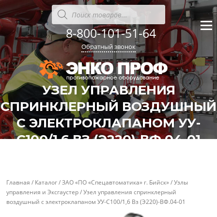
Перейти
Поиск
товаров
к
содержанию
8-800-101-51-64
Меню
Обратный звонок
УЗЕЛ УПРАВЛЕНИЯ
СПРИНКЛЕРНЫЙ ВОЗДУШНЫЙ
С ЭЛЕКТРОКЛАПАНОМ УУ-
'
'
С100/1,6 ВЗ (Э220)-ВФ.04-01
Главная
/
Каталог
/
ЗАО «ПО «Спецавтоматика» г. Бийск»
/
Узлы
управления и Эксгаустер
/ Узел управления спринклерный
воздушный с электроклапаном УУ-С100/1,6 Вз (Э220)-ВФ.04-01