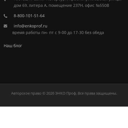
дом 69, литера А, помещение 237Н, офис №550В
8-800-101-51-64
info@enkoprof.ru
время работы пн- пт с 9-00 до 17-30 без обеда
Наш блог
Авторское право © 2026 ЭНКО Проф. Все права защищены.